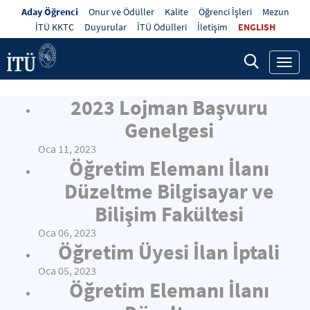
Aday Öğrenci
Onur ve Ödüller
Kalite
Öğrenci İşleri
Mezun
İTÜ KKTC
Duyurular
İTÜ Ödülleri
İletişim
ENGLISH
Toggl
navig
2023 Lojman Başvuru
Genelgesi
Oca 11, 2023
Öğretim Elemanı İlanı
Düzeltme Bilgisayar ve
Bilişim Fakültesi
Oca 06, 2023
Öğretim Üyesi İlan İptali
Oca 05, 2023
Öğretim Elemanı İlanı