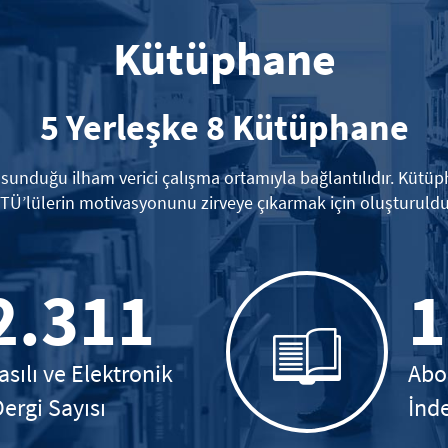
Kütüphane
5 Yerleşke 8 Kütüphane
e sunduğu ilham verici çalışma ortamıyla bağlantılıdır. Kütü
İTÜ’lülerin motivasyonunu zirveye çıkarmak için oluşturuldu
2.311
1
asılı ve Elektronik
Abo
Dergi Sayısı
İnde