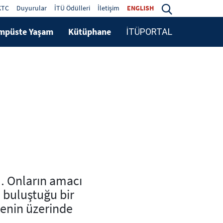
KTC
Duyurular
İTÜ Ödülleri
İletişim
ENGLISH
mpüste Yaşam
Kütüphane
İTÜPORTAL
l… Onların amacı
n buluştuğu bir
enin üzerinde