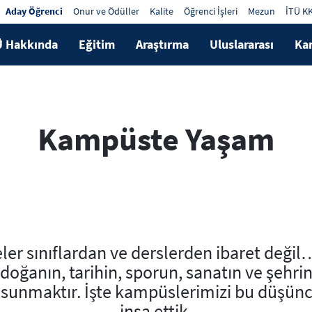
Aday Öğrenci
Onur ve Ödüller
Kalite
Öğrenci İşleri
Mezun
İTÜ K
Ü Hakkında
Eğitim
Araştırma
Uluslararası
Ka
Kampüste Yaşam
eler sınıflardan ve derslerden ibaret deği
doğanın, tarihin, sporun, sanatın ve şehri
 sunmaktır. İşte kampüslerimizi bu düşünc
inşa ettik.