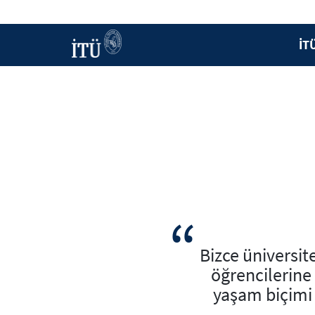
İT
Bizce üniversit
öğrencilerine 
yaşam biçimi