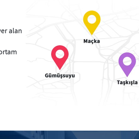
yer alan
e
r ortam