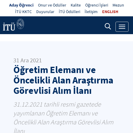
Aday Öğrenci
Onur ve Ödüller
Kalite
Öğrenci İşleri
Mezun
İTÜ KKTC
Duyurular
İTÜ Ödülleri
İletişim
ENGLISH
Toggl
navig
31 Ara 2021
Öğretim Elemanı ve
Öncelikli Alan Araştırma
Görevlisi Alım İlanı
31.12.2021 tarihli resmi gazetede
yayımlanan Öğretim Elemanı ve
Öncelikli Alan Araştırma Görevlisi Alım
İlanı