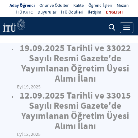
Aday Öğrenci
Onur ve Ödüller
Kalite
Öğrenci İşleri
Mezun
İTÜ KKTC
Duyurular
İTÜ Ödülleri
İletişim
ENGLISH
Toggl
navig
19.09.2025 Tarihli ve 33022
Sayılı Resmi Gazete'de
Yayımlanan Öğretim Üyesi
Alımı İlanı
Eyl 19, 2025
12.09.2025 Tarihli ve 33015
Sayılı Resmi Gazete'de
Yayımlanan Öğretim Üyesi
Alımı İlanı
Eyl 12, 2025