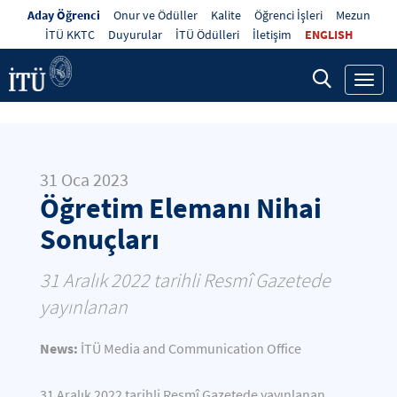
Aday Öğrenci
Onur ve Ödüller
Kalite
Öğrenci İşleri
Mezun
İTÜ KKTC
Duyurular
İTÜ Ödülleri
İletişim
ENGLISH
Toggl
navig
31 Oca 2023
Öğretim Elemanı Nihai
Sonuçları
31 Aralık 2022 tarihli Resmî Gazetede
yayınlanan
News:
İTÜ Media and Communication Office
31 Aralık 2022 tarihli Resmî Gazetede yayınlanan