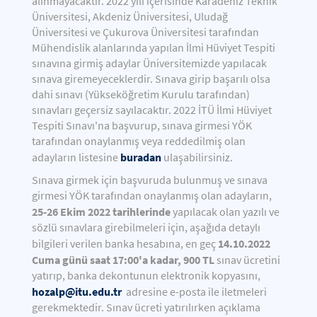
alınmayacaktır. 2022 yılı içerisinde Karadeniz Teknik
Üniversitesi, Akdeniz Üniversitesi, Uludağ
Üniversitesi ve Çukurova Üniversitesi tarafından
Mühendislik alanlarında yapılan İlmi Hüviyet Tespiti
sınavına girmiş adaylar Üniversitemizde yapılacak
sınava giremeyeceklerdir. Sınava girip başarılı olsa
dahi sınavı (Yükseköğretim Kurulu tarafından)
sınavları geçersiz sayılacaktır. 2022 İTÜ İlmi Hüviyet
Tespiti Sınavı'na başvurup, sınava girmesi YÖK
tarafından onaylanmış veya reddedilmiş olan
buradan
adayların listesine
ulaşabilirsiniz.
Sınava girmek için başvuruda bulunmuş ve sınava
girmesi YÖK tarafından onaylanmış olan adayların,
25-26 Ekim 2022 tarihlerinde
yapılacak olan yazılı ve
sözlü sınavlara girebilmeleri için, aşağıda detaylı
14.10.2022
bilgileri verilen banka hesabına, en geç
Cuma günü saat 17:00'a kadar, 900 TL
sınav ücretini
yatırıp, banka dekontunun elektronik kopyasını,
hozalp@itu.edu.tr
adresine e-posta ile iletmeleri
gerekmektedir. Sınav ücreti yatırılırken açıklama