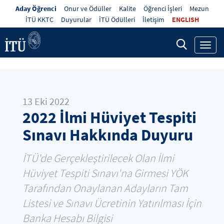
Aday Öğrenci
Onur ve Ödüller
Kalite
Öğrenci İşleri
Mezun
İTÜ KKTC
Duyurular
İTÜ Ödülleri
İletişim
ENGLISH
Toggl
navig
13 Eki 2022
2022 İlmi Hüviyet Tespiti
Sınavı Hakkında Duyuru
İTÜ'de Gerçekleştirilecek Olan İlmi
Hüviyet Tespiti Sınavı'na Girmesi YÖK
Tarafından Onaylanan Adayların Tam
Listesi ve Sınavı Ücretinin Yatırılması İçin
Banka Hesabı Bilgisi