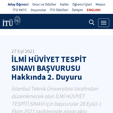
Aday Öğrenci
Onur ve Ödüller
Kalite
Öğrenci İşleri
Mezun
İTÜ KKTC
Duyurular
İTÜ Ödülleri
İletişim
ENGLISH
Toggl
navig
27 Eyl 2021
İLMİ HÜVİYET TESPİT
SINAVI BAŞVURUSU
Hakkında 2. Duyuru
İstanbul Teknik Üniversitesi tarafından
düzenlenecek olan İLMİ HÜVİYET
TESPİTİ SINAVI için başvurular 28 Eylül-1
Ekim 2021 tarihlerinde alınacaktır.