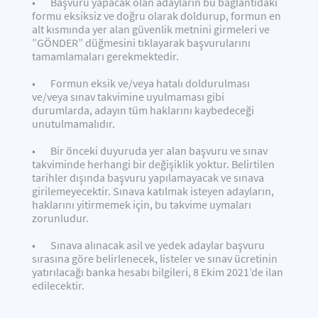
• Başvuru yapacak olan adayların bu bağlantıdaki
formu eksiksiz ve doğru olarak doldurup, formun en
alt kısmında yer alan güvenlik metnini girmeleri ve
”GÖNDER” düğmesini tıklayarak başvurularını
tamamlamaları gerekmektedir.
• Formun eksik ve/veya hatalı doldurulması
ve/veya sınav takvimine uyulmaması gibi
durumlarda, adayın tüm haklarını kaybedeceği
unutulmamalıdır.
• Bir önceki duyuruda yer alan başvuru ve sınav
takviminde herhangi bir değişiklik yoktur. Belirtilen
tarihler dışında başvuru yapılamayacak ve sınava
girilemeyecektir. Sınava katılmak isteyen adayların,
haklarını yitirmemek için, bu takvime uymaları
zorunludur.
• Sınava alınacak asil ve yedek adaylar başvuru
sırasına göre belirlenecek, listeler ve sınav ücretinin
yatırılacağı banka hesabı bilgileri, 8 Ekim 2021’de ilan
edilecektir.