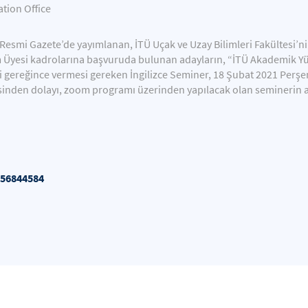
ion Office
lı Resmi Gazete’de yayımlanan, İTÜ Uçak ve Uzay Bilimleri Fakültesi
Üyesi kadrolarına başvuruda bulunan adayların, “İTÜ Akademik Yükse
i gereğince vermesi gereken İngilizce Seminer, 18 Şubat 2021 Perş
inden dolayı, zoom programı üzerinden yapılacak olan seminerin ad
356844584