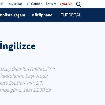
KTC
Duyurular
İTÜ Ödülleri
İletişim
ENGLISH
mpüste Yaşam
Kütüphane
İTÜPORTAL
İngilizce
Uzay Bilimleri Fakültesi’nin
 kadrolarına başvuruda
ato Esasları”nın, 2.7.
embe günü, saat 12.30’da