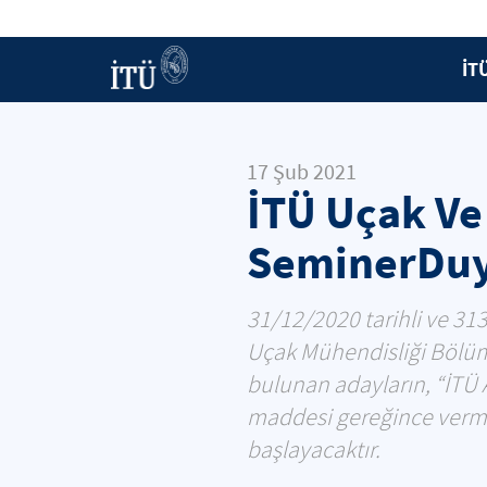
İT
17 Şub 2021
İTÜ Uçak Ve 
SeminerDu
31/12/2020 tarihli ve 313
Uçak Mühendisliği Bölüm
bulunan adayların, “İTÜ A
maddesi gereğince verme
başlayacaktır.