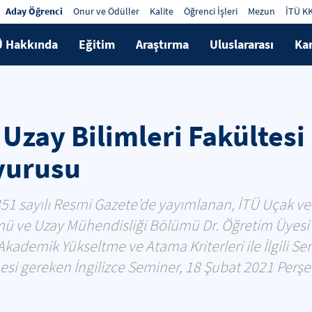
Aday Öğrenci
Onur ve Ödüller
Kalite
Öğrenci İşleri
Mezun
İTÜ K
Ü Hakkında
Eğitim
Araştırma
Uluslararası
Ka
Uzay Bilimleri Fakültesi 
yurusu
51 sayılı Resmi Gazete’de yayımlanan, İTÜ Uçak ve 
ü ve Uzay Mühendisliği Bölümü Dr. Öğretim Üyesi
kademik Yükseltme ve Atama Kriterleri ile İlgili Sen
si gereken İngilizce Seminer, 18 Şubat 2021 Perş