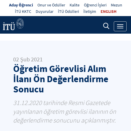
Aday Öğrenci
Onur ve Ödüller
Kalite
Öğrenci İşleri
Mezun
İTÜ KKTC
Duyurular
İTÜ Ödülleri
İletişim
ENGLISH
Toggl
navig
02 Şub 2021
Öğretim Görevlisi Alım
İlanı Ön Değerlendirme
Sonucu
31.12.2020 tarihinde Resmi Gazetede
yayınlanan öğretim görevlisi ilanının ön
değerlendirme sonucunu açıklanmıştır.