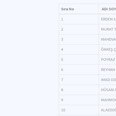
Sıra No
ADI SO
1
ERDEN 
2
MURAT 
3
MAHDVA
4
ÖKKEŞ Ç
5
POYRAZ
6
REYHAN 
7
IMAD O
8
HÜSAM 
9
MAHMOU
10
ALAEDDİ