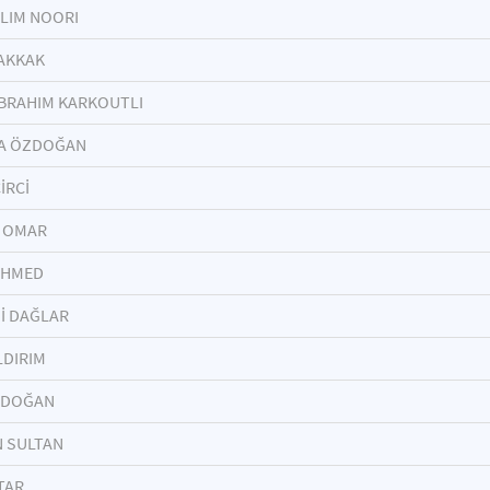
LIM NOORI
AKKAK
IBRAHIM KARKOUTLI
A ÖZDOĞAN
İRCİ
 OMAR
AHMED
İ DAĞLAR
LDIRIM
 DOĞAN
 SULTAN
TAR