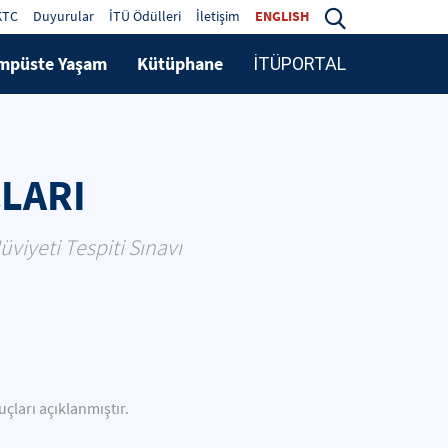
KTC
Duyurular
İTÜ Ödülleri
İletişim
ENGLISH
mpüste Yaşam
Kütüphane
İTÜPORTAL
ÇLARI
viyeti Tespiti Sınavı
çları açıklanmıştır.