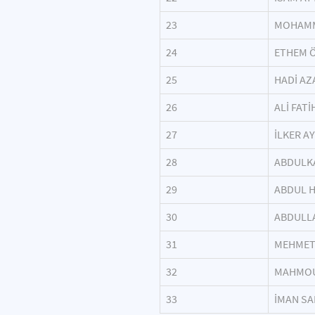
23
MOHAM
24
ETHEM 
25
HADİ A
26
ALİ FATİ
27
İLKER A
28
ABDULK
29
ABDUL H
30
ABDULL
31
MEHMET
32
MAHMO
33
İMAN SA