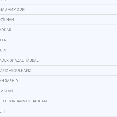
MAD AMMOURI
ÖZİLHAN
ZADDAR
H ER
YDIN
ADER GHAZAL HABBAL
AFIZ ABDULHAFIZ
AH RASHID
 ASLAN
UD GHORBANMOGHADDAM
LİH