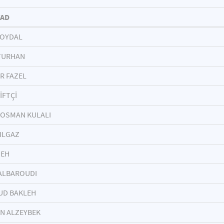
YAD
SOYDAL
TURHAN
R FAZEL
İFTÇİ
 OSMAN KULALI
ILGAZ
DEH
ALBAROUDI
D BAKLEH
N ALZEYBEK