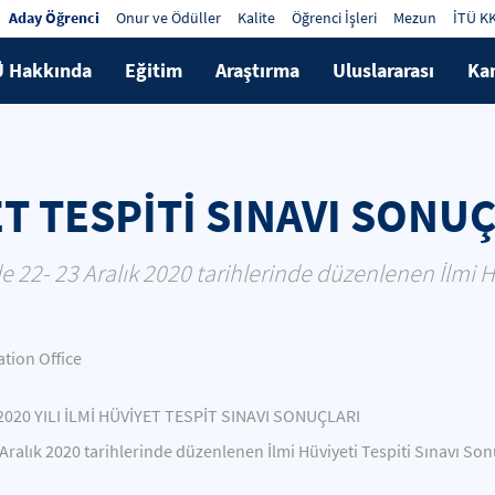
Aday Öğrenci
Onur ve Ödüller
Kalite
Öğrenci İşleri
Mezun
İTÜ K
Ü Hakkında
Eğitim
Araştırma
Uluslararası
Ka
ET TESPİTİ SINAVI SONU
 22- 23 Aralık 2020 tarihlerinde düzenlenen İlmi Hü
ion Office
2020 YILI İLMİ HÜVİYET TESPİT SINAVI SONUÇLARI
ralık 2020 tarihlerinde düzenlenen İlmi Hüviyeti Tespiti Sınavı Sonu