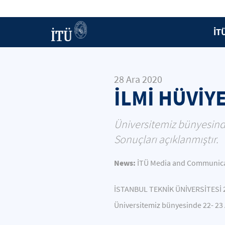
İT
28 Ara 2020
İLMİ HÜVİY
Üniversitemiz bünyesinde
Sonuçları açıklanmıştır.
News:
İTÜ Media and Communicat
İSTANBUL TEKNİK ÜNİVERSİTESİ 
Üniversitemiz bünyesinde 22- 23 A