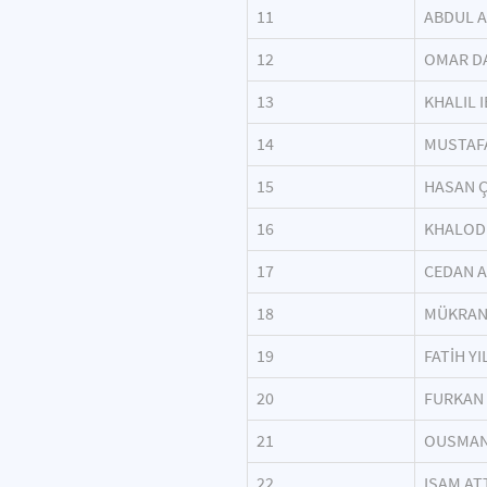
11
ABDUL A
12
OMAR D
13
KHALIL 
14
MUSTAF
15
HASAN Ç
16
KHALOD
17
CEDAN 
18
MÜKRAN
19
FATİH YI
20
FURKAN
21
OUSMAN
22
ISAM AT