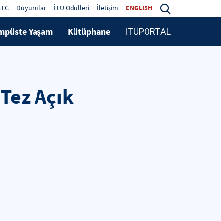
KTC
Duyurular
İTÜ Ödülleri
İletişim
ENGLISH
mpüste Yaşam
Kütüphane
İTÜPORTAL
Tez Açık