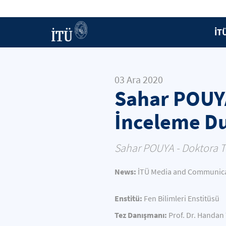
İT
03 Ara 2020
Sahar POUYA
İnceleme D
Sahar POUYA - Doktora T
News:
İTÜ Media and Communicat
Enstitü:
Fen Bilimleri Enstitüsü
Tez Danışmanı:
Prof. Dr. Handan