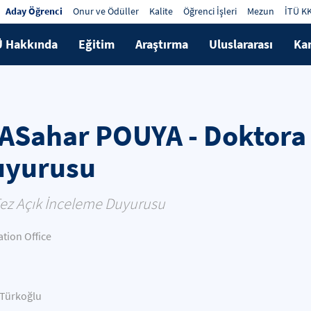
Aday Öğrenci
Onur ve Ödüller
Kalite
Öğrenci İşleri
Mezun
İTÜ K
Ü Hakkında
Eğitim
Araştırma
Uluslararası
Ka
Sahar POUYA - Doktora 
uyurusu
ez Açık İnceleme Duyurusu
ion Office
 Türkoğlu