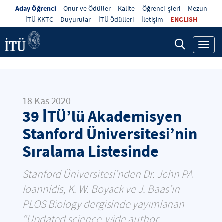
Aday Öğrenci
Onur ve Ödüller
Kalite
Öğrenci İşleri
Mezun
İTÜ KKTC
Duyurular
İTÜ Ödülleri
İletişim
ENGLISH
Toggl
navig
18 Kas 2020
39 İTÜ’lü Akademisyen
Stanford Üniversitesi’nin
Sıralama Listesinde
Stanford Üniversitesi’nden Dr. John PA
Ioannidis, K. W. Boyack ve J. Baas’ın
PLOS Biology dergisinde yayımlanan
“Updated science-wide author