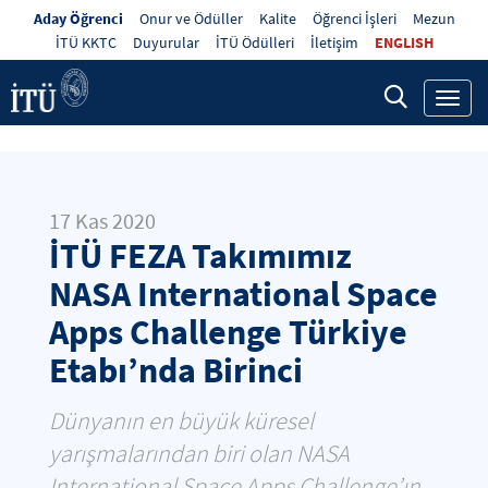
Aday Öğrenci
Onur ve Ödüller
Kalite
Öğrenci İşleri
Mezun
İTÜ KKTC
Duyurular
İTÜ Ödülleri
İletişim
ENGLISH
Toggl
navig
17 Kas 2020
İTÜ FEZA Takımımız
NASA International Space
Apps Challenge Türkiye
Etabı’nda Birinci
Dünyanın en büyük küresel
yarışmalarından biri olan NASA
International Space Apps Challenge’ın