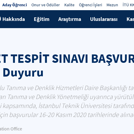
Aday Öğrenci
Onur ve Ödüller
Kalite
Öğrenci İşleri
Mezun
İTÜ K
Ü Hakkında
Eğitim
Araştırma
Uluslararası
Ka
ET TESPİT SINAVI BAŞV
. Duyuru
u Tanıma ve Denklik Hizmetleri Daire Başkanlığı tar
rı Tanıma ve Denklik Yönetmeliği uyarınca yürütü
mi kapsamında, İstanbul Teknik Üniversitesi tarafı
çin başvurular 16-20 Kasım 2020 tarihlerinde alınac
ion Office