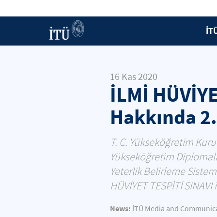
İT
16 Kas 2020
İLMİ HÜVİY
Hakkında 2
T. C. Yükseköğretim Kurul
Yükseköğretim Diplomala
Yeterlik Belirleme Siste
HÜVİYET TESPİTİ SINAVI i
News:
İTÜ Media and Communicat