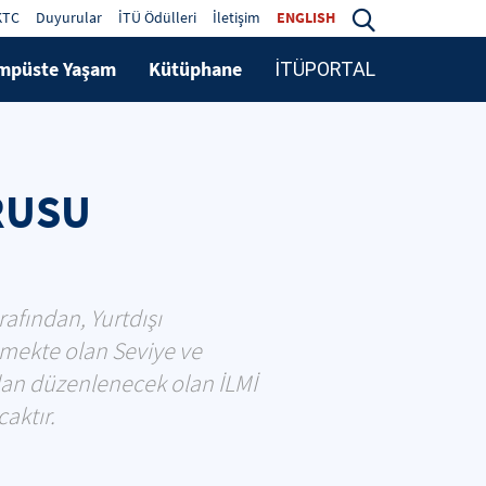
KTC
Duyurular
İTÜ Ödülleri
İletişim
ENGLISH
mpüste Yaşam
Kütüphane
İTÜPORTAL
URUSU
afından, Yurtdışı
lmekte olan Seviye ve
ndan düzenlenecek olan İLMİ
aktır.