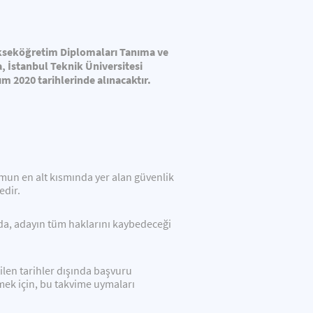
Yükseköğretim Diplomaları Tanıma ve
a,
İstanbul Teknik
Üniversitesi
sım 2020
tarihlerinde alınacaktır.
mun en alt kısmında yer alan güvenlik
edir.
da, adayın tüm haklarını kaybedeceği
ilen tarihler dışında başvuru
mek için, bu takvime uymaları