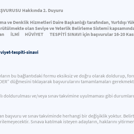
AŞVURUSU Hakkında 2. Duyuru
ma ve Denklik Hizmetleri Daire Başkanlığı tarafından, Yurtdışı 
ürütülmekte olan Seviye ve Yeterlik Belirleme Sistemi kapsamınd
olan İLMİ HÜVİYET TESPİTİ
SINAVI
için
başvurular 16-20 Ka
viyet
-
tespiti
-
sinavi
arın bu bağlantıdaki formu eksiksiz ve doğru olarak doldurup, for
DER” düğmesini tıklayarak başvurularını tamamlamaları gerekmekt
lı doldurulması ve/veya sınav takvimine uyulmaması gibi durumlar
n başvuru ve sınav takviminde herhangi bir değişiklik yoktur. Belirt
rilemeyecektir. Sınava katılmak isteyen adayların, haklarını yitirme