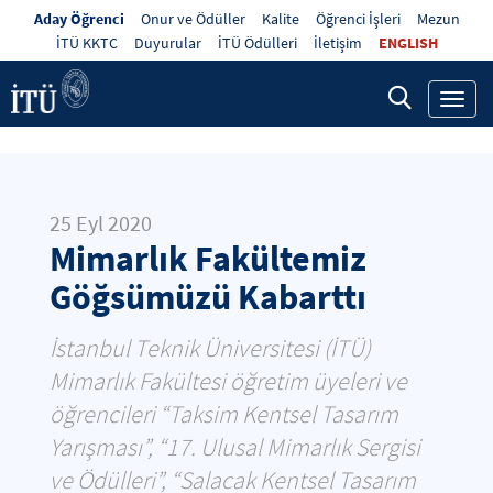
Aday Öğrenci
Onur ve Ödüller
Kalite
Öğrenci İşleri
Mezun
İTÜ KKTC
Duyurular
İTÜ Ödülleri
İletişim
ENGLISH
Toggl
navig
25 Eyl 2020
Mimarlık Fakültemiz
Göğsümüzü Kabarttı
İstanbul Teknik Üniversitesi (İTÜ)
Mimarlık Fakültesi öğretim üyeleri ve
öğrencileri “Taksim Kentsel Tasarım
Yarışması”, “17. Ulusal Mimarlık Sergisi
ve Ödülleri”, “Salacak Kentsel Tasarım