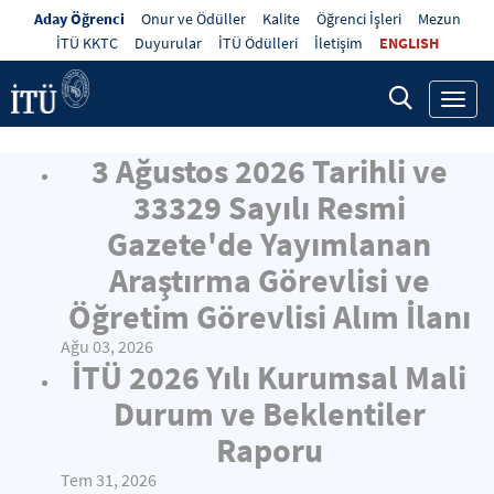
Aday Öğrenci
Onur ve Ödüller
Kalite
Öğrenci İşleri
Mezun
İTÜ KKTC
Duyurular
İTÜ Ödülleri
İletişim
ENGLISH
Toggl
navig
3 Ağustos 2026 Tarihli ve
33329 Sayılı Resmi
Gazete'de Yayımlanan
Araştırma Görevlisi ve
Öğretim Görevlisi Alım İlanı
Ağu 03, 2026
İTÜ 2026 Yılı Kurumsal Mali
Durum ve Beklentiler
Raporu
Tem 31, 2026