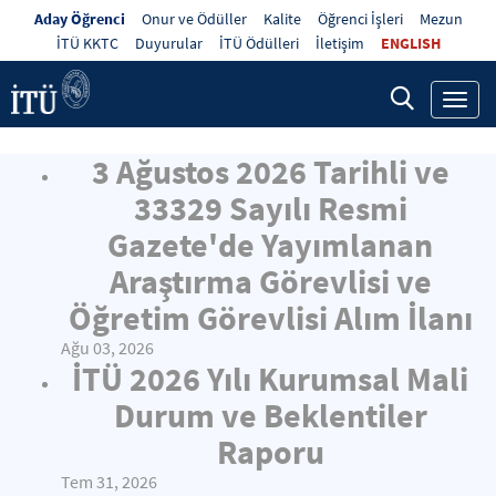
Aday Öğrenci
Onur ve Ödüller
Kalite
Öğrenci İşleri
Mezun
İTÜ KKTC
Duyurular
İTÜ Ödülleri
İletişim
ENGLISH
Toggl
navig
3 Ağustos 2026 Tarihli ve
33329 Sayılı Resmi
Gazete'de Yayımlanan
Araştırma Görevlisi ve
Öğretim Görevlisi Alım İlanı
Ağu 03, 2026
İTÜ 2026 Yılı Kurumsal Mali
Durum ve Beklentiler
Raporu
Tem 31, 2026