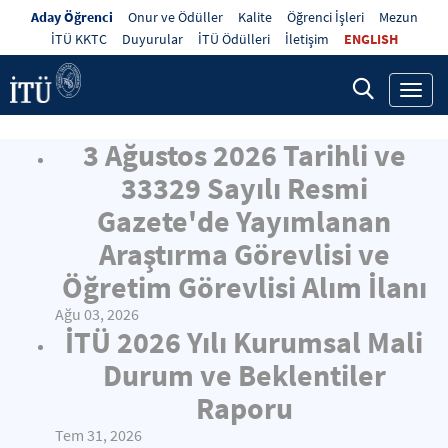
Aday Öğrenci
Onur ve Ödüller
Kalite
Öğrenci İşleri
Mezun
İTÜ KKTC
Duyurular
İTÜ Ödülleri
İletişim
ENGLISH
Toggl
navig
3 Ağustos 2026 Tarihli ve
33329 Sayılı Resmi
Gazete'de Yayımlanan
Araştırma Görevlisi ve
Öğretim Görevlisi Alım İlanı
Ağu 03, 2026
İTÜ 2026 Yılı Kurumsal Mali
Durum ve Beklentiler
Raporu
Tem 31, 2026