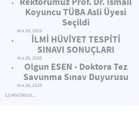
Rektörümüz Prof. Dr. İsmail
Koyuncu TÜBA Asli Üyesi
Seçildi
Ara 28, 2020
İLMİ HÜVİYET TESPİTİ
SINAVI SONUÇLARI
Ara 28, 2020
Olgun ESEN - Doktora Tez
Savunma Sınav Duyurusu
Ara 28, 2020
1
2
3
4
5
6
7
8
9
10
...