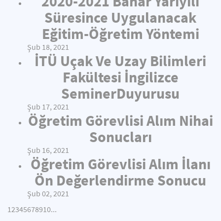
2020-2021 Bahar Yarıyılı
Süresince Uygulanacak
Eğitim-Öğretim Yöntemi
Şub 18, 2021
İTÜ Uçak Ve Uzay Bilimleri
Fakültesi İngilizce
SeminerDuyurusu
Şub 17, 2021
Öğretim Görevlisi Alım Nihai
Sonucları
Şub 16, 2021
Öğretim Görevlisi Alım İlanı
Ön Değerlendirme Sonucu
Şub 02, 2021
1
2
3
4
5
6
7
8
9
10
...