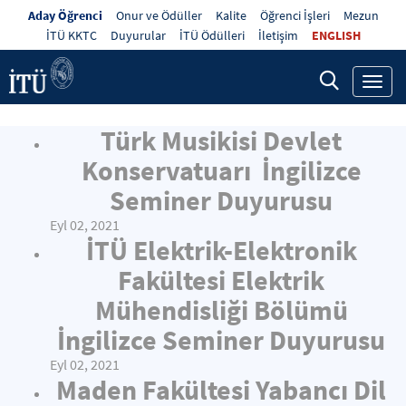
Aday Öğrenci
Onur ve Ödüller
Kalite
Öğrenci İşleri
Mezun
İTÜ KKTC
Duyurular
İTÜ Ödülleri
İletişim
ENGLISH
Toggl
navig
Türk Musikisi Devlet
Konservatuarı İngilizce
Seminer Duyurusu
Eyl 02, 2021
İTÜ Elektrik-Elektronik
Fakültesi Elektrik
Mühendisliği Bölümü
İngilizce Seminer Duyurusu
Eyl 02, 2021
Maden Fakültesi Yabancı Dil