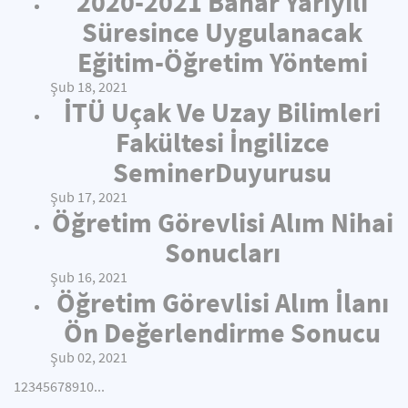
2020-2021 Bahar Yarıyılı
Süresince Uygulanacak
Eğitim-Öğretim Yöntemi
Şub 18, 2021
İTÜ Uçak Ve Uzay Bilimleri
Fakültesi İngilizce
SeminerDuyurusu
Şub 17, 2021
Öğretim Görevlisi Alım Nihai
Sonucları
Şub 16, 2021
Öğretim Görevlisi Alım İlanı
Ön Değerlendirme Sonucu
Şub 02, 2021
1
2
3
4
5
6
7
8
9
10
...