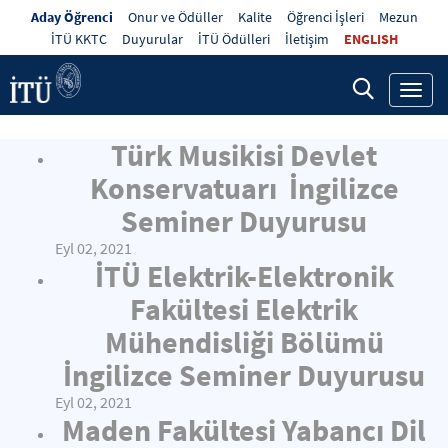
Aday Öğrenci
Onur ve Ödüller
Kalite
Öğrenci İşleri
Mezun
İTÜ KKTC
Duyurular
İTÜ Ödülleri
İletişim
ENGLISH
Toggl
navig
Türk Musikisi Devlet
Konservatuarı İngilizce
Seminer Duyurusu
Eyl 02, 2021
İTÜ Elektrik-Elektronik
Fakültesi Elektrik
Mühendisliği Bölümü
İngilizce Seminer Duyurusu
Eyl 02, 2021
Maden Fakültesi Yabancı Dil