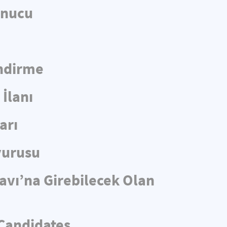
onucu
endirme
İlanı
arı
yurusu
navı’na Girebilecek Olan
 Candidates