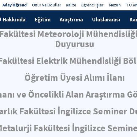
Aday Öğrenci
Onur ve Ödüller
Kalite
Öğrenci İşleri
Mezun
İTÜ K
Ü Hakkında
Eğitim
Araştırma
Uluslararası
Ka
 Fakültesi Meteoroloji Mühendisliğ
Duyurusu
 Fakültesi Elektrik Mühendisliği Bö
Öğretim Üyesi Alımı İlanı
nı ve Öncelikli Alan Araştırma Gör
rlık Fakültesi İngilizce Seminer 
talurji Fakültesi İngilizce Semin