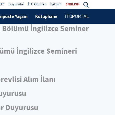
KTC
Duyurular
İTÜ Ödülleri
İletişim
ENGLISH
mpüste Yaşam
Kütüphane
İTÜPORTAL
i Bölümü İngilizce Seminer
lümü İngilizce Semineri
evlisi Alım İlanı
Duyurusu
er Duyurusu