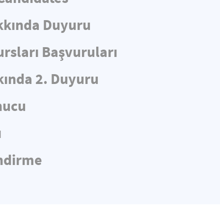
kkında Duyuru
rsları Başvuruları
ında 2. Duyuru
nucu
ı
endirme