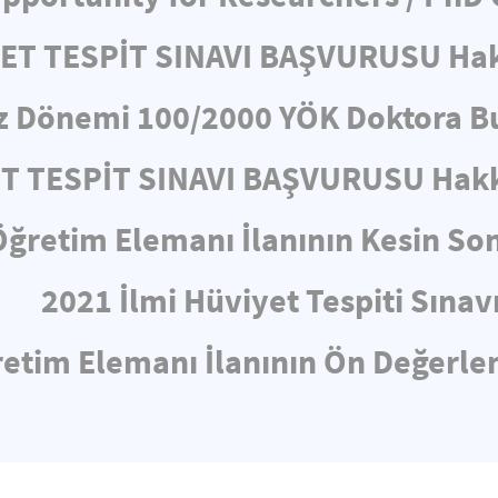
YET TESPİT SINAVI BAŞVURUSU Ha
z Dönemi 100/2000 YÖK Doktora Bu
ET TESPİT SINAVI BAŞVURUSU Hakk
Öğretim Elemanı İlanının Kesin So
2021 İlmi Hüviyet Tespiti Sınav
etim Elemanı İlanının Ön Değerl