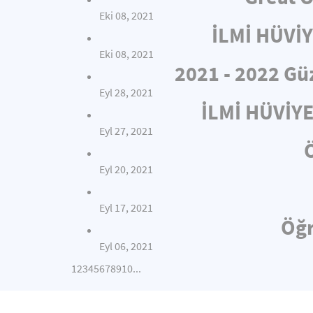
Eki 08, 2021
İLMİ HÜVİ
Eki 08, 2021
2021 - 2022 Gü
Eyl 28, 2021
İLMİ HÜVİY
Eyl 27, 2021
Eyl 20, 2021
Eyl 17, 2021
Öğr
Eyl 06, 2021
1
2
3
4
5
6
7
8
9
10
...