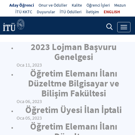
Aday Öğrenci
Onur ve Ödüller
Kalite
Öğrenci İşleri
Mezun
İTÜ KKTC
Duyurular
İTÜ Ödülleri
İletişim
ENGLISH
Toggl
navig
2023 Lojman Başvuru
Genelgesi
Oca 11, 2023
Öğretim Elemanı İlanı
Düzeltme Bilgisayar ve
Bilişim Fakültesi
Oca 06, 2023
Öğretim Üyesi İlan İptali
Oca 05, 2023
Öğretim Elemanı İlanı