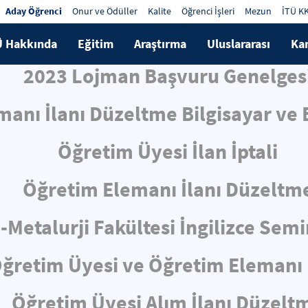
Aday Öğrenci
Onur ve Ödüller
Kalite
Öğrenci İşleri
Mezun
İTÜ K
Ü Hakkında
Eğitim
Araştırma
Uluslararası
Ka
2023 Lojman Başvuru Genelges
anı İlanı Düzeltme Bilgisayar ve B
Öğretim Üyesi İlan İptali
Öğretim Elemanı İlanı Düzeltm
-Metalurji Fakültesi İngilizce Sem
ğretim Üyesi ve Öğretim Elemanı 
Öğretim Üyesi Alım İlanı Düzelt