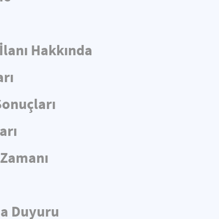
 İlanı Hakkında
arı
Sonuçları
arı
e Zamanı
da Duyuru