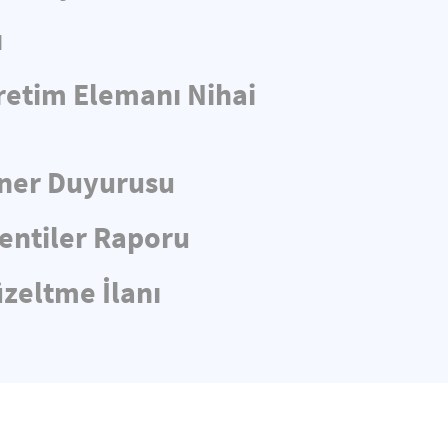
ı
retim Elemanı Nihai
iner Duyurusu
entiler Raporu
üzeltme İlanı