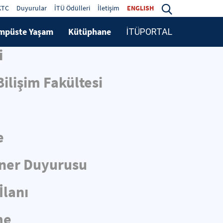
KTC
Duyurular
İTÜ Ödülleri
İletişim
ENGLISH
mpüste Yaşam
Kütüphane
İTÜPORTAL
i
ilişim Fakültesi
e
iner Duyurusu
İlanı
me