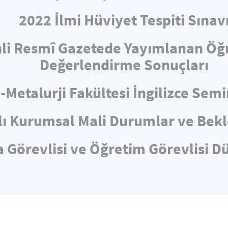
2022 İlmi Hüviyet Tespiti Sınav
hli Resmî Gazetede Yayımlanan Öğ
Değerlendirme Sonuçları
-Metalurji Fakültesi İngilizce Sem
lı Kurumsal Mali Durumlar ve Bekl
 Görevlisi ve Öğretim Görevlisi D