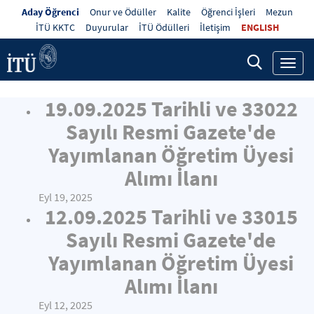
Aday Öğrenci
Onur ve Ödüller
Kalite
Öğrenci İşleri
Mezun
İTÜ KKTC
Duyurular
İTÜ Ödülleri
İletişim
ENGLISH
Toggl
navig
19.09.2025 Tarihli ve 33022
Sayılı Resmi Gazete'de
Yayımlanan Öğretim Üyesi
Alımı İlanı
Eyl 19, 2025
12.09.2025 Tarihli ve 33015
Sayılı Resmi Gazete'de
Yayımlanan Öğretim Üyesi
Alımı İlanı
Eyl 12, 2025