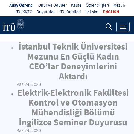
Aday Öğrenci
Onur ve Ödüller
Kalite
Öğrenci İşleri
Mezun
İTÜ KKTC
Duyurular
İTÜ Ödülleri
İletişim
ENGLISH
Toggl
navig
İstanbul Teknik Üniversitesi
Mezunu En Güçlü Kadın
CEO’lar Deneyimlerini
Aktardı
Kas 24, 2020
Elektrik-Elektronik Fakültesi
Kontrol ve Otomasyon
Mühendisliği Bölümü
İngilizce Seminer Duyurusu
Kas 24, 2020