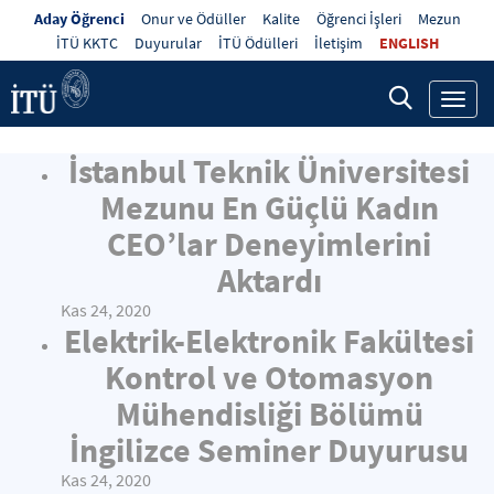
Aday Öğrenci
Onur ve Ödüller
Kalite
Öğrenci İşleri
Mezun
İTÜ KKTC
Duyurular
İTÜ Ödülleri
İletişim
ENGLISH
Toggl
navig
İstanbul Teknik Üniversitesi
Mezunu En Güçlü Kadın
CEO’lar Deneyimlerini
Aktardı
Kas 24, 2020
Elektrik-Elektronik Fakültesi
Kontrol ve Otomasyon
Mühendisliği Bölümü
İngilizce Seminer Duyurusu
Kas 24, 2020