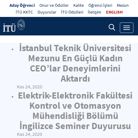
Aday Öğrenci
Onur ve Ödüller
Kalite
Öğrenci İşleri
Mezun
İTÜ KKTC
Duyurular
İTÜ Ödülleri
İletişim
ENGLISH
Toggl
navig
İstanbul Teknik Üniversitesi
Mezunu En Güçlü Kadın
CEO’lar Deneyimlerini
Aktardı
Kas 24, 2020
Elektrik-Elektronik Fakültesi
Kontrol ve Otomasyon
Mühendisliği Bölümü
İngilizce Seminer Duyurusu
Kas 24, 2020