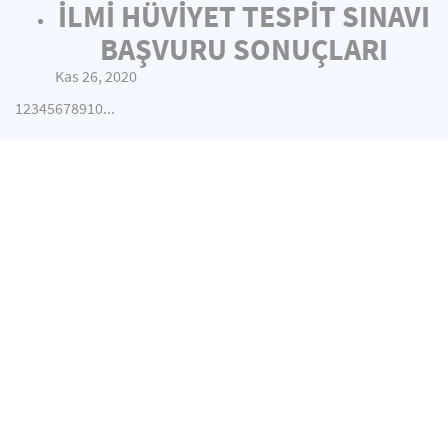
İLMİ HÜVİYET TESPİT SINAVI
BAŞVURU SONUÇLARI
Kas 26, 2020
1
2
3
4
5
6
7
8
9
10
...