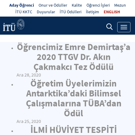
Aday Öğrenci
Onur ve Ödüller
Kalite
Öğrenci İşleri
Mezun
İTÜ KKTC
Duyurular
İTÜ Ödülleri
İletişim
ENGLISH
Toggl
navig
Öğrencimiz Emre Demirtaş’a
2020 TTGV Dr. Akın
Çakmakcı Tez Ödülü
Ara 28, 2020
Öğretim Üyelerimizin
Antarktika’daki Bilimsel
Çalışmalarına TÜBA’dan
Ödül
Ara 25, 2020
İLMİ HÜVİYET TESPİTİ