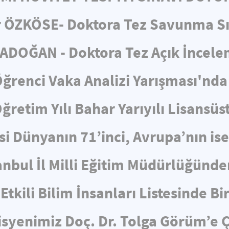
 ÖZKÖSE- Doktora Tez Savunma S
ADOĞAN - Doktora Tez Açık İncel
ğrenci Vaka Analizi Yarışması'nda 
retim Yılı Bahar Yarıyılı Lisansüs
i Dünyanın 71’inci, Avrupa’nın is
nbul İl Milli Eğitim Müdürlüğünden
Etkili Bilim İnsanları Listesinde Bi
yenimiz Doç. Dr. Tolga Görüm’e Ç