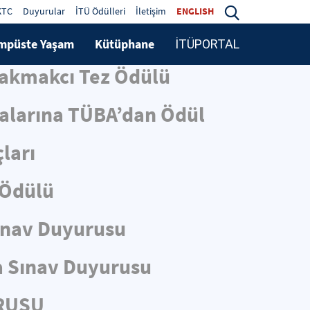
KTC
Duyurular
İTÜ Ödülleri
İletişim
ENGLISH
mpüste Yaşam
Kütüphane
İTÜPORTAL
Çakmakcı Tez Ödülü
malarına TÜBA’dan Ödül
ları
 Ödülü
ınav Duyurusu
 Sınav Duyurusu
URUSU