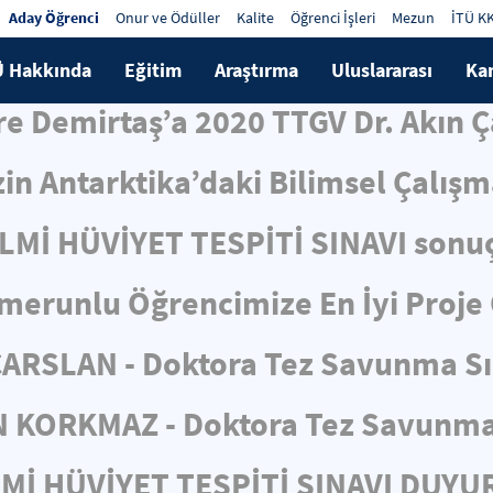
Aday Öğrenci
Onur ve Ödüller
Kalite
Öğrenci İşleri
Mezun
İTÜ K
Ü Hakkında
Eğitim
Araştırma
Uluslararası
Ka
e Demirtaş’a 2020 TTGV Dr. Akın 
in Antarktika’daki Bilimsel Çalış
İLMİ HÜVİYET TESPİTİ SINAVI sonuç
merunlu Öğrencimize En İyi Proje
ÇARSLAN - Doktora Tez Savunma S
N KORKMAZ - Doktora Tez Savunma
LMİ HÜVİYET TESPİTİ SINAVI DUY