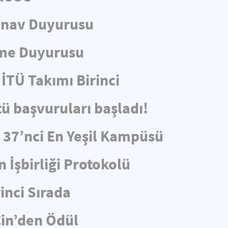
ınav Duyurusu
eme Duyurusu
İTÜ Takımı Birinci
tü başvuruları başladı!
e 37’nci En Yeşil Kampüsü
 İşbirliği Protokolü
rinci Sırada
in’den Ödül