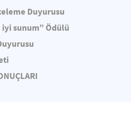
nceleme Duyurusu
n iyi sunum” Ödülü
 Duyurusu
eti
SONUÇLARI