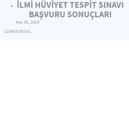
İLMİ HÜVİYET TESPİT SINAVI
BAŞVURU SONUÇLARI
Kas 26, 2020
1
2
3
4
5
6
7
8
9
10
...