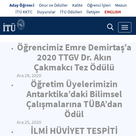
Aday Öğrenci
Onur ve Ödüller
Kalite
Öğrenci İşleri
Mezun
İTÜ KKTC
Duyurular
İTÜ Ödülleri
İletişim
ENGLISH
Toggl
navig
Öğrencimiz Emre Demirtaş’a
2020 TTGV Dr. Akın
Çakmakcı Tez Ödülü
Ara 28, 2020
Öğretim Üyelerimizin
Antarktika’daki Bilimsel
Çalışmalarına TÜBA’dan
Ödül
Ara 25, 2020
İLMİ HÜVİYET TESPİTİ