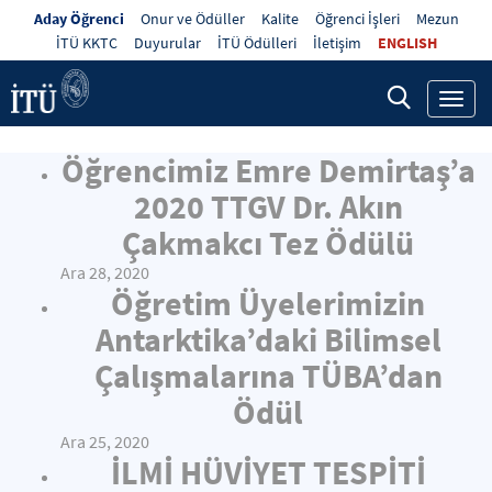
Aday Öğrenci
Onur ve Ödüller
Kalite
Öğrenci İşleri
Mezun
İTÜ KKTC
Duyurular
İTÜ Ödülleri
İletişim
ENGLISH
Toggl
navig
Öğrencimiz Emre Demirtaş’a
2020 TTGV Dr. Akın
Çakmakcı Tez Ödülü
Ara 28, 2020
Öğretim Üyelerimizin
Antarktika’daki Bilimsel
Çalışmalarına TÜBA’dan
Ödül
Ara 25, 2020
İLMİ HÜVİYET TESPİTİ