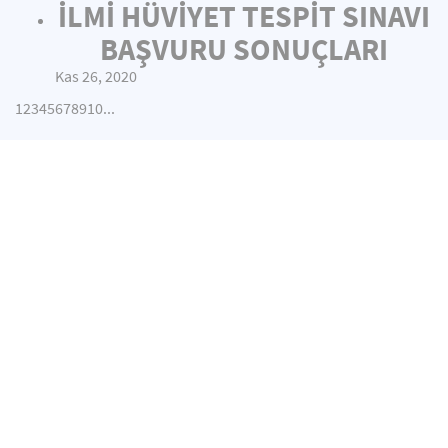
İLMİ HÜVİYET TESPİT SINAVI
BAŞVURU SONUÇLARI
Kas 26, 2020
1
2
3
4
5
6
7
8
9
10
...